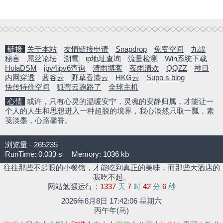
链接
关于本站
友情链接申请
Snapdrop
免费空间
九战
秘言
屌丝论坛
溯雪
ip地址查询
流量检测
Win系统下载
HolaDSM
ipv4ipv6查询
清雨博客
夜雨清欢
QQZZ
神目
内网穿透
蓝谷云
野草香港云
HKG云
Supo s blog
快传特价空间
狐蒂云跑路了
全球主机
心情
或许，只有心灵的温暖安宁，灵魂的安静归属，才能让一
个人的人生和思想进入一种超脱的境界，我心淡然只取一瓢，素
笺淡墨，心路馨香。
浏览量 - 265235
RunTime: 0.033 s
Memory: 1036 kb
往往那些不起眼的小餐馆，才能吃到真正的美味，而那些大酒店的
我吃不起。
网站勉强运行：
1337
天
7
时
42
分
7
秒
2026年8月8日 17:42:07 星期六
丙午年(马)