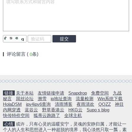
评论留言 (
条)
0
链接
关于本站
友情链接申请
Snapdrop
免费空间
九战
秘言
屌丝论坛
溯雪
ip地址查询
流量检测
Win系统下载
HolaDSM
ipv4ipv6查询
清雨博客
夜雨清欢
QQZZ
神目
内网穿透
蓝谷云
野草香港云
HKG云
Supo s blog
快传特价空间
狐蒂云跑路了
全球主机
心情
或许，只有心灵的温暖安宁，灵魂的安静归属，才能让一
个人的人生和思想进入一种超脱的境界，我心淡然只取一瓢，素