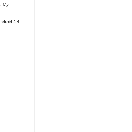
d My
roid 4.4